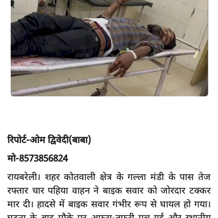
App verify
समस्या
Covid-19
अपराध
राजनीति
शिक्षा
स्वास्थ्य
साक्षात्कार
रिपोर्ट-ओम द्विवेदी(बाबा)
सामाजिक
मो-8573856824
खेल
रायबरेली। शहर कोतवाली क्षेत्र के गल्ला मंडी के पास तेज
latest
रफ्तार चार पहिया वाहन ने बाइक सवार को जोरदार टक्कर
मार दी। हादसे में बाइक सवार गंभीर रूप से घायल हो गया।
प्रशासनिक
घटना के बाद मौके पर अफरा-तफरी मच गई और स्थानीय