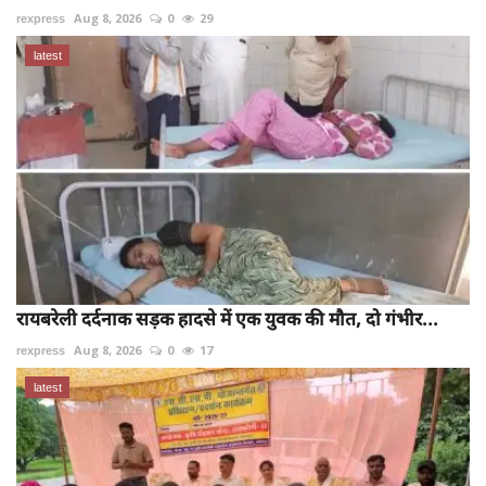
rexpress
Aug 8, 2026
0
29
latest
रायबरेली दर्दनाक सड़क हादसे में एक युवक की मौत, दो गंभीर...
rexpress
Aug 8, 2026
0
17
latest