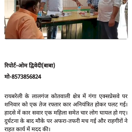
App verify
समस्या
Covid-19
अपराध
राजनीति
शिक्षा
रिपोर्ट-ओम द्विवेदी(बाबा)
स्वास्थ्य
मो-8573856824
साक्षात्कार
सामाजिक
रायबरेली के लालगंज कोतवाली क्षेत्र में गंगा एक्सप्रेसवे पर
शनिवार को एक तेज रफ्तार कार अनियंत्रित होकर पलट गई।
खेल
हादसे में कार सवार एक महिला समेत चार लोग घायल हो गए।
latest
दुर्घटना के बाद मौके पर अफरा-तफरी मच गई और राहगीरों ने
प्रशासनिक
राहत कार्य में मदद की।