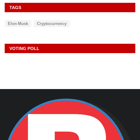
TAGS
Elon Musk
Cryptocurrency
VOTING POLL