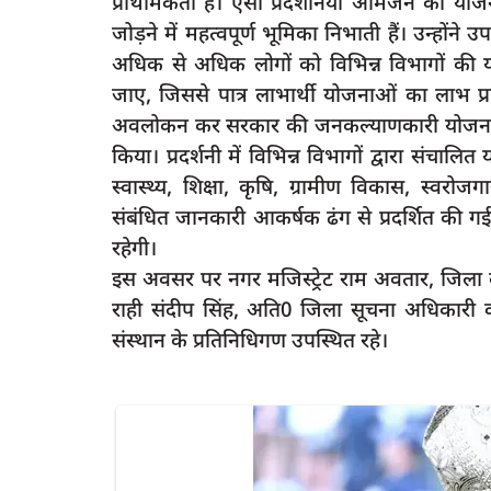
प्राथमिकता है। ऐसी प्रदर्शनियां आमजन को यो
जोड़ने में महत्वपूर्ण भूमिका निभाती हैं। उन्होंने 
अधिक से अधिक लोगों को विभिन्न विभागों की य
जाए, जिससे पात्र लाभार्थी योजनाओं का लाभ प्
latest
अवलोकन कर सरकार की जनकल्याणकारी योजनाओं ए
किया। प्रदर्शनी में विभिन्न विभागों द्वारा सं
स्वास्थ्य, शिक्षा, कृषि, ग्रामीण विकास, स्वरोज
संबंधित जानकारी आकर्षक ढंग से प्रदर्शित की 
रहेगी।
इस अवसर पर नगर मजिस्ट्रेट राम अवतार, जिला 
राही संदीप सिंह, अति0 जिला सूचना अधिकारी कौ
िल्डिंग वर्चुअली सीएम
रायबरेली-अज्ञात वाहन की टक्कर से दोपहिय
संस्थान के प्रतिनिधिगण उपस्थित रहे।
मोटरसाइकिल चालक...
5
rexpress
Dec 9, 2024
0
110