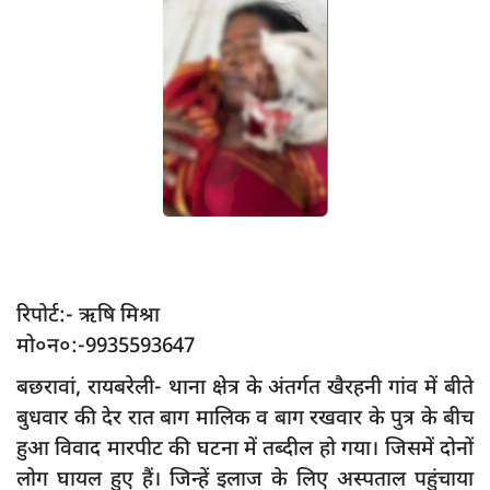
App verify
समस्या
Covid-19
अपराध
राजनीति
शिक्षा
स्वास्थ्य
साक्षात्कार
रिपोर्ट:- ऋषि मिश्रा
मो०न०:-9935593647
सामाजिक
बछरावां, रायबरेली- थाना क्षेत्र के अंतर्गत खैरहनी गांव में बीते
खेल
बुधवार की देर रात बाग मालिक व बाग रखवार के पुत्र के बीच
latest
हुआ विवाद मारपीट की घटना में तब्दील हो गया। जिसमें दोनों
प्रशासनिक
लोग घायल हुए हैं। जिन्हें इलाज के लिए अस्पताल पहुंचाया