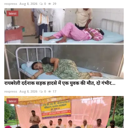
rexpress
Aug 8, 2026
0
29
latest
रायबरेली दर्दनाक सड़क हादसे में एक युवक की मौत, दो गंभीर...
rexpress
Aug 8, 2026
0
17
latest