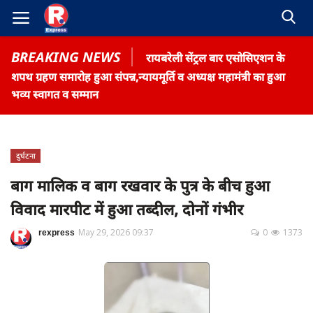
BREAKING NEWS
रायबरेली सेंट्रल बार एसोसिएशन के
शपथ ग्रहण समारोह हुआ संपन्न,न्यायमूर्ति व अध्यक्ष महामंत्री का हुआ
भव्य स्वागत व सम्मान
Home
दुर्घटना
Contact
बाग मालिक व बाग रखवार के पुत्र के बीच हुआ
विवाद मारपीट में हुआ तब्दील, दोनों गंभीर
Gallery
Terms & Conditions
rexpress
May 29, 2026 09:37
0
1373
रोजगार समाचार
About US
Privacy Policy