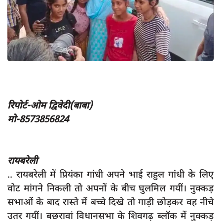
App verify
समस्या
Covid-19
अपराध
राजनीति
शिक्षा
रिपोर्ट-ओम द्विवेदी(बाबा)
मो-8573856824
स्वास्थ्य
साक्षात्कार
सामाजिक
रायबरेली
.. रायबरेली में प्रियंका गांंधी अपने भाई राहुल गांंधी के लिए
खेल
वोट मांगने निकली तो अपनों के बीच घुलमिल गयीं। नुक्कड़
latest
सभाओं के बाद रास्ते में बच्चे दिखे तो गाड़ी छोड़कर वह नीचे
प्रशासनिक
उतर गयीं। बछरावां विधानसभा के शिवगढ़ ब्लॉक में नुक्कड़