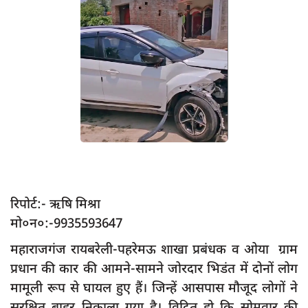
App verify
समस्या
Covid-19
अपराध
राजनीति
शिक्षा
स्वास्थ्य
साक्षात्कार
रिपोर्ट:- ऋषि मिश्रा
सामाजिक
मो०न०:-9935593647
खेल
महाराजगंज रायबरेली-पहरेमऊ शाखा प्रबंधक व ओया ग्राम
प्रधान की कार की आमने-सामने जोरदार भिडंत में दोनों लोग
latest
मामूली रूप से घायल हुए हैं। जिन्हें आसपास मौजूद लोगों ने
प्रशासनिक
सुरक्षित बाहर निकाला गया है। विदित हो कि सोमवार की