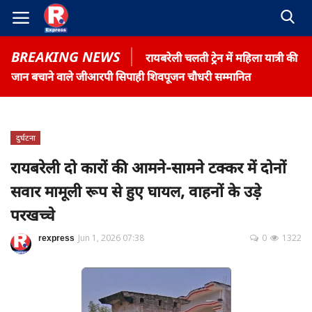
BREAKING NEWS
रायबरेली चलती ट्रेन में महिला यात्री की
जान बचाने वाले जीआरपी सिपाही शिवपूजन चौधरी सम्मानित
दुर्घटना
Home
रायबरेली दो कारों की आमने-सामने टक्कर में दोनों
Contact
सवार मामूली रूप से हुए घायल, वाहनों के उड़े
Gallery
परखच्चे
Terms & Conditions
rexpress
Jun 1, 2026 07:38
0
1322
रोजगार समाचार
About US
Privacy Policy