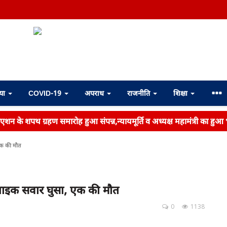
्या
COVID-19
अपराध
राजनीति
शिक्षा
िएशन के शपथ ग्रहण समारोह हुआ संपन्न,न्यायमूर्ति व अध्यक्ष महामंत्री का हुआ
 एक की मौत
ं बाइक सवार घुसा, एक की मौत
0
1138