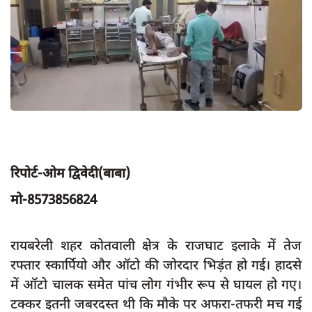
App verify
समस्या
Covid-19
अपराध
राजनीति
शिक्षा
स्वास्थ्य
रिपोर्ट-ओम द्विवेदी(बाबा)
साक्षात्कार
मो-8573856824
सामाजिक
रायबरेली शहर कोतवाली क्षेत्र के राजघाट इलाके में तेज
खेल
रफ्तार स्कार्पियो और ऑटो की जोरदार भिड़ंत हो गई। हादसे
latest
में ऑटो चालक समेत पांच लोग गंभीर रूप से घायल हो गए।
प्रशासनिक
टक्कर इतनी जबरदस्त थी कि मौके पर अफरा-तफरी मच गई