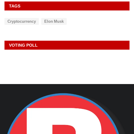
TAGS
Cryptocurrency
Elon Musk
VOTING POLL