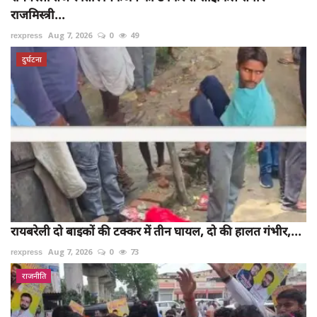
राजमिस्त्री...
rexpress
Aug 7, 2026
0
49
दुर्घटना
रायबरेली दो बाइकों की टक्कर में तीन घायल, दो की हालत गंभीर,...
rexpress
Aug 7, 2026
0
73
राजनीति