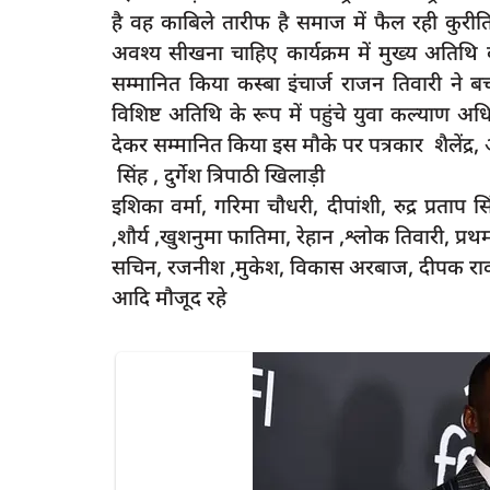
है वह काबिले तारीफ है समाज में फैल रही कुरीत
अवश्य सीखना चाहिए कार्यक्रम में मुख्य अतिथि के 
सम्मानित किया कस्बा इंचार्ज राजन तिवारी ने ब
विशिष्ट अतिथि के रूप में पहुंचे युवा कल्याण अध
latest
देकर सम्मानित किया इस मौके पर पत्रकार शैलेंद्र
सिंह , दुर्गेश त्रिपाठी खिलाड़ी
इशिका वर्मा, गरिमा चौधरी, दीपांशी, रुद्र प्रताप सिं
,शौर्य ,खुशनुमा फातिमा, रेहान ,श्लोक तिवारी, प्
सचिन, रजनीश ,मुकेश, विकास अरबाज, दीपक र
आदि मौजूद रहे
्कर से एक की मौत एक
रायबरेली-रेलवे फाटक तोड़ ट्रैक पर फंसी कार
रूकी...
5
rexpress
Dec 5, 2022
0
449