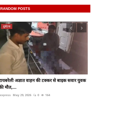
RANDOM POSTS
दुर्घटना
latest
रायबरेली अज्ञात वाहन की टक्कर से बाइक सवार युवक
Raibareli-बैं
की मौत,...
rexpress
Nov 8, 
rexpress
May 29, 2026
0
164