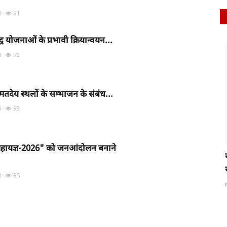
0
91
्ध योजनाओं के प्रभावी क्रियान्वयन...
latest
0
72
 मतदेय स्थलों के सम्भाजन के संबंध...
0
93
 महायज्ञ-2026" को जनआंदोलन बनाने
आ हजारों
रायबरेली में फर्जी SDM बनकर पीड़ित को दी
0
85
धमकी,ऑडियो हुआ...
rexpress
Oct 20, 2024
0
591