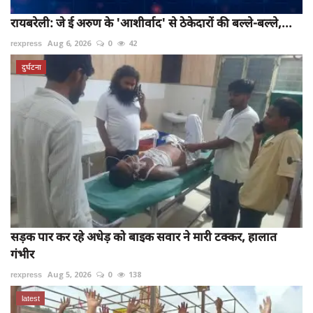
रायबरेली: जे ई अरुण के 'आशीर्वाद' से ठेकेदारों की बल्ले-बल्ले,...
rexpress
Aug 6, 2026
0
42
दुर्घटना
सड़क पार कर रहे अधेड़ को बाइक सवार ने मारी टक्कर, हालात
गंभीर
rexpress
Aug 5, 2026
0
138
latest