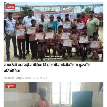
latest
रायबरेली जनपदीय बेसिक विद्यालयीय वॉलीबॉल व फुटबॉल
प्रतियोगिता...
rexpress
Aug 5, 2026
0
27
दुर्घटना