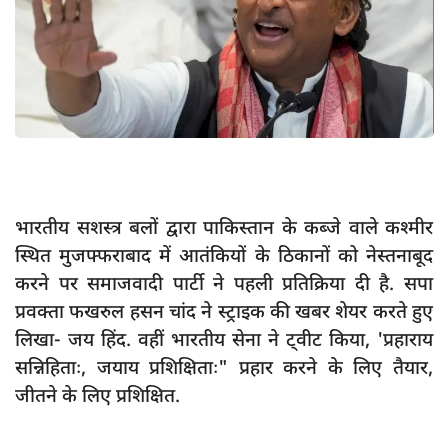
App verify
समस्या
Covid-19
अपराध
राजनीति
शिक्षा
भारतीय सशस्त्र बलों द्वारा पाकिस्तान के कब्जे वाले कश्मीर
स्वास्थ्य
स्थित मुजफ्फराबाद में आतंकियों के ठिकानों को नेस्तनाबूद
साक्षात्कार
करने पर समाजवादी पार्टी ने पहली प्रतिक्रिया दी है. सपा
प्रवक्ता फखरुल हसन चांद ने स्ट्राइक की खबर शेयर करते हुए
सामाजिक
लिखा- जय हिंद. वहीं भारतीय सेना ने ट्वीट किया, 'प्रहाराय
खेल
सन्निहिताः, जयाय प्रशिक्षिताः" प्रहार करने के लिए तैयार,
latest
जीतने के लिए प्रशिक्षित.
प्रशासनिक