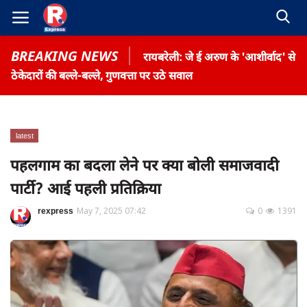
BREAKING NEWS
रायबरेली: जे ई अरुण के 'आशीर्वाद' से
ठेकेदारों की बल्ले-बल्ले, गुणवत्ता पर उठे सवाल
latest
Home
पहलगाम का बदला लेने पर क्या बोली समाजवादी
Contact
पार्टी? आई पहली प्रतिक्रिया
Gallery
rexpress
May 7, 2025 07:42
0
1391
Terms & Conditions
रोजगार समाचार
About US
Privacy Policy