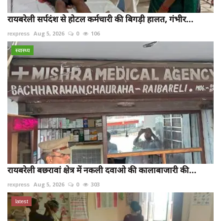
रायबरेली सर्पदंश से होटल कर्मचारी की बिगड़ी हालत, गंभीर...
rexpress
Aug 5, 2026
0
106
स्वास्थ्य
रायबरेली बछरावां क्षेत्र में नकली दवाओ की कालाबाजारी की...
rexpress
Aug 5, 2026
0
303
latest