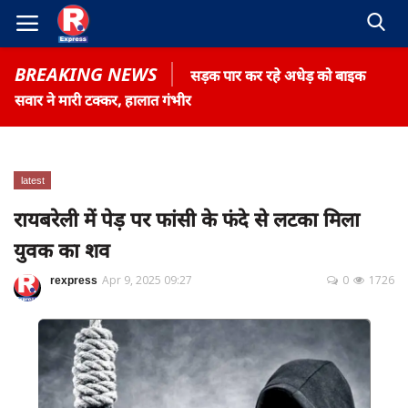
BREAKING NEWS
सड़क पार कर रहे अधेड़ को बाइक
सवार ने मारी टक्कर, हालात गंभीर
latest
Home
रायबरेली में पेड़ पर फांसी के फंदे से लटका मिला
Contact
युवक का शव
Gallery
rexpress
Apr 9, 2025 09:27
0
1726
Terms & Conditions
रोजगार समाचार
About US
Privacy Policy