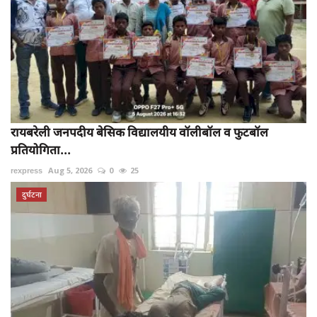
रायबरेली जनपदीय बेसिक विद्यालयीय वॉलीबॉल व फुटबॉल
प्रतियोगिता...
rexpress
Aug 5, 2026
0
25
दुर्घटना