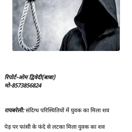
App verify
समस्या
Covid-19
अपराध
राजनीति
शिक्षा
स्वास्थ्य
रिपोर्ट-ओम द्विवेदी(बाबा)
साक्षात्कार
मो-8573856824
सामाजिक
खेल
रायबरेली:
संदिग्ध परिस्थितियों में युवक का मिला शव
latest
प्रशासनिक
पेड़ पर फांसी के फंदे से लटका मिला युवक का शव