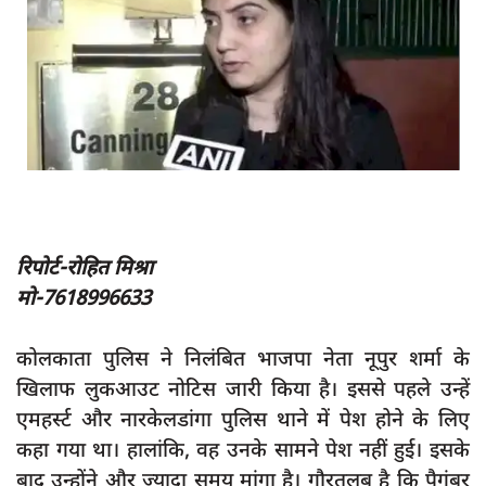
App verify
समस्या
Covid-19
अपराध
राजनीति
शिक्षा
रिपोर्ट-रोहित मिश्रा
स्वास्थ्य
मो-7618996633
साक्षात्कार
सामाजिक
कोलकाता पुलिस ने निलंबित भाजपा नेता नूपुर शर्मा के
खेल
खिलाफ लुकआउट नोटिस जारी किया है। इससे पहले उन्हें
एमहर्स्ट और नारकेलडांगा पुलिस थाने में पेश होने के लिए
latest
कहा गया था। हालांकि, वह उनके सामने पेश नहीं हुई। इसके
प्रशासनिक
बाद उन्होंने और ज्यादा समय मांगा है। गौरतलब है कि पैगंबर