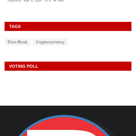
TAGS
Elon Musk
Cryptocurrency
VOTING POLL