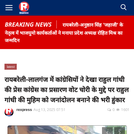
BREAKING NEWS
रायबरेली-अनुष्ठान सिंह 'जहाजी' के
नेतृत्व में भाजयुमो कार्यकर्ताओं ने मनाया प्रदेश अध्यक्ष रोहित मिश्र का
जन्मदिन
Home
latest
Contact
रायबरेली-लालगंज में कांग्रेसियों ने देखा राहुल गांधी
की प्रेस कांग्रेस का प्रसारण वोट चोरी के मुद्दे पर राहुल
Gallery
गांधी की मुहिम को जनांदोलन बनाने की भरी हुंकार
Terms & Conditions
रोजगार समाचार
rexpress
Aug 13, 2025 07:51
0
1601
About US
Privacy Policy