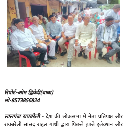
App verify
समस्या
Covid-19
अपराध
राजनीति
शिक्षा
स्वास्थ्य
साक्षात्कार
सामाजिक
रिपोर्ट-ओम द्विवेदी(बाबा)
मो-8573856824
खेल
latest
लालगंज रायबरेली
- देश की लोकसभा में नेता प्रतिपक्ष और
प्रशासनिक
रायबरेली सांसद राहुल गांधी द्वारा पिछले हफ्ते इलेक्शन और