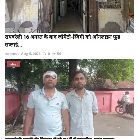
रायबरेली 16 अगस्त के बाद जोमैटो-स्विगी को ऑनलाइन फूड
सप्लाई...
rexpress
Aug 5, 2026
0
50
latest