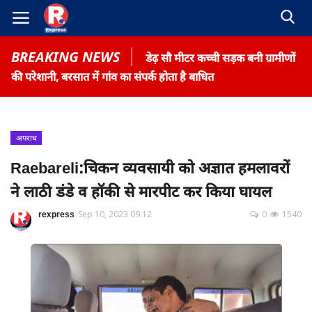
BREAKING NEWS
डेढ़ सौ मीटर कच्ची सड़क बनी ग्रामीणों
की परेशानी, बरसात में गांव का संपर्क होता है बाधित
अपराध
Home
Raebareli:चिकन व्यवसायी को अज्ञात हमलावरों
Contact
ने लाठी डंडे व हॉकी से मारपीट कर किया घायल
Gallery
rexpress
Sep 10, 2023 09:12
0
1540
Terms & Conditions
रोजगार समाचार
About US
Privacy Policy