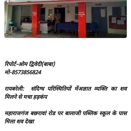
App verify
समस्या
Covid-19
अपराध
राजनीति
शिक्षा
रिपोर्ट-ओम द्विवेदी(बाबा)
स्वास्थ्य
मो-8573856824
साक्षात्कार
रायबरेली: संदिग्ध परिस्थितियों मेंअज्ञात व्यक्ति का शव
सामाजिक
मिलने से मचा हड़कंप
खेल
महाराजगंज बछरावां रोड पर बालाजी पब्लिक स्कूल के पास
latest
मिला शव देखा
प्रशासनिक