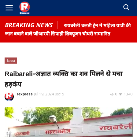
BREAKING NEWS
रायबरेली चलती ट्रेन में महिला यात्री की
जान बचाने वाले जीआरपी सिपाही शिवपूजन चौधरी सम्मानित
latest
Home
Raibareli-अज्ञात व्यक्ति का शव मिलने से मचा
Contact
हड़कंप
Gallery
rexpress
Jul 19, 2024 09:15
0
1340
Terms & Conditions
रोजगार समाचार
About US
Privacy Policy