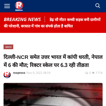
BREAKING NEWS
डेढ़ सौ मीटर कच्ची सड़क बनी ग्रामीणों
की परेशानी, बरसात में गांव का संपर्क होता है बाधित
latest
Home
दिल्ली-NCR समेत उत्तर भारत में कांपी धरती, नेपाल
Contact
में 6 की मौत; रिक्टर स्केल पर 6.3 रही तीव्रता
Gallery
rexpress
Nov 9, 2022 08:59
0
1718
Terms & Conditions
रोजगार समाचार
About US
Privacy Policy