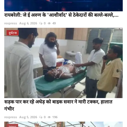
रायबरेली: जे ई अरुण के 'आशीर्वाद' से ठेकेदारों की बल्ले-बल्ले,...
rexpress
Aug 6, 2026
0
49
दुर्घटना
सड़क पार कर रहे अधेड़ को बाइक सवार ने मारी टक्कर, हालात
गंभीर
rexpress
Aug 5, 2026
0
196
latest