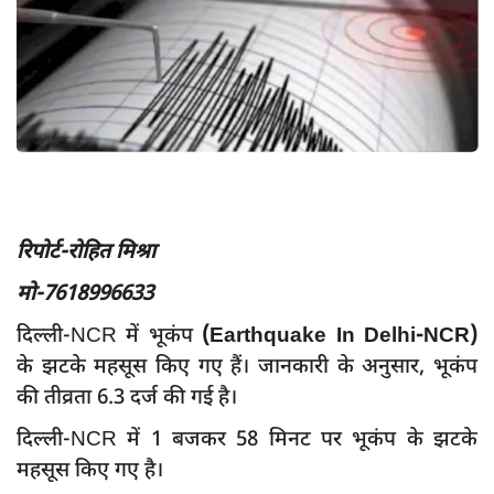
App verify
समस्या
Covid-19
अपराध
राजनीति
शिक्षा
रिपोर्ट-रोहित मिश्रा
स्वास्थ्य
मो-7618996633
साक्षात्कार
दिल्ली-NCR में भूकंप
(Earthquake In Delhi-NCR)
सामाजिक
के झटके महसूस किए गए हैं। जानकारी के अनुसार, भूकंप
खेल
की तीव्रता 6.3 दर्ज की गई है।
latest
दिल्ली-NCR में 1 बजकर 58 मिनट पर भूकंप के झटके
महसूस किए गए है।
प्रशासनिक