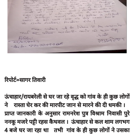
App verify
समस्या
Covid-19
अपराध
राजनीति
शिक्षा
स्वास्थ्य
रिपोर्ट=सागर तिवारी
साक्षात्कार
सामाजिक
ऊंचाहार/रायबरेली से घर जा रहे वृद्ध को गांव के ही कुछ लोगों
ने रास्ता घेर कर की मारपीट जान से मारने की दी धमकी ।
खेल
प्राप्त जानकारी के अनुसार रामनरेश पुत्र विश्राम निवासी पुरे
latest
ननकू मजरे पट्टी रहस कैथवल । ऊंचाहार से कल शाम लगभग
प्रशासनिक
4 बजे घर जा रहा था तभी गांव के ही कुछ लोगों ने उसका