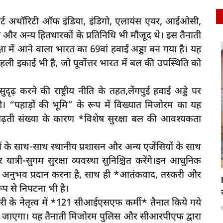
ट अथॉरिटी ऑफ इंडिया, इंडिगो, एलायंस एयर, आईओसी,
्य हितधारकों के प्रतिनिधि भी मौजूद थे। इस तैनाती
ा में आने वाला भारत का 69वां हवाई अड्डा बन गया है। यह
latest
 इकाई भी है, जो पूर्वोत्तर भारत में बल की उपस्थिति को
़ करने की राष्ट्रीय नीति के तहत,लेंगपुई हवाई अड्डे पर
“पहाड़ों की भूमि” के रूप में विख्यात मिजोरम का यह
तार बढ़ती संख्या के कारण *विशेष सुरक्षा बल की आवश्यकता
भाजपा नेता नरेश अग्रवाल ने अल्पसंख्यकों से कहा-
 के साथ-साथ स्थानीय प्रशासन और अन्य एजेंसियों के साथ
ारपीट,
BJP को...
ात्री-सुगम सुरक्षा व्यवस्था सुनिश्चित करेंगे।इन आधुनिक
 यात्रा अनुभव प्रदान करना है, साथ ही *आतंकवाद, तस्करी और
rexpress
Apr 23, 2023
0
55
रूप से निपटना भी है।
ी के नेतृत्व में *121 सीआईएसएफ कर्मी* तैनात किये गये
 किया जाएगा। यह तैनाती मिजोरम पुलिस और सीआरपीएफ द्वारा