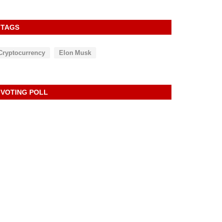
TAGS
Cryptocurrency
Elon Musk
VOTING POLL