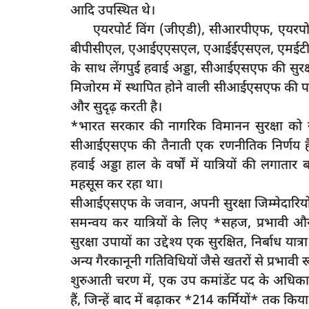
आदि उपस्थित थे।
एयरपोर्ट विंग (जीएडी), सीआरपीएफ, एयरपोर्
बीपीसीएल, एआईएएसएल, एआईईएसएल, एमईटी और अन
के साथ लेंगपुई हवाई अड्डा, सीआईएसएफ की सुरक्ष
latest
मिजोरम में स्थापित होने वाली सीआईएसएफ की पहली
और सुदृढ़ करती है।
*भारत सरकार की नागरिक विमानन सुरक्षा को सुदृढ
सीआईएसएफ की तैनाती एक रणनीतिक निर्णय है। 
हवाई अड्डा हाल के वर्षों में यात्रियों की लगा
महसूस कर रहा था।
सीआईएसएफ के जवान, अपनी सुरक्षा जिम्मेदारियों
ूनी संघर्ष,दबंगों ने
रायबरेली- दबंगो का कहेर घर में घुसकर की म
समन्वय कर यात्रियों के लिए *सहज, प्रभावी और य
मुकदमा...
सुरक्षा उपायों का उद्देश्य एक सुरक्षित, निर्बाध
6
rexpress
Jun 24, 2023
0
375
अन्य गैरकानूनी गतिविधियों जैसे खतरों से प्रभावी 
शुरुआती चरण में, एक उप कमांडेंट पद के अधिकार
हैं, जिन्हें बाद में बढ़ाकर *214 कर्मियों* तक