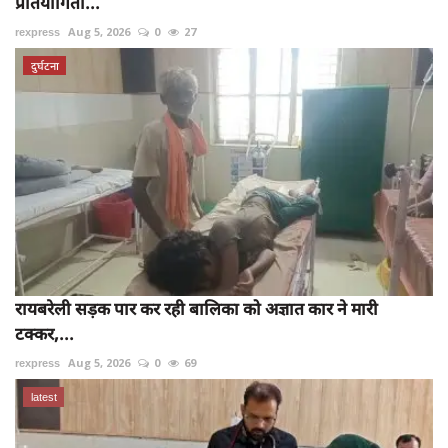
प्रतियोगिता...
rexpress
Aug 5, 2026
0
27
दुर्घटना
रायबरेली सड़क पार कर रही बालिका को अज्ञात कार ने मारी
टक्कर,...
rexpress
Aug 5, 2026
0
69
latest