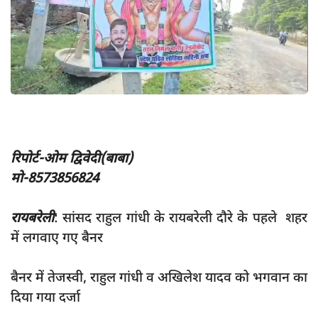
App verify
समस्या
Covid-19
अपराध
राजनीति
शिक्षा
रिपोर्ट-ओम द्विवेदी(बाबा)
स्वास्थ्य
मो-8573856824
साक्षात्कार
रायबरेली
: सांसद राहुल गांधी के रायबरेली दौरे के पहले शहर
सामाजिक
में लगवाए गए बैनर
खेल
बैनर में तेजस्वी, राहुल गांधी व अखिलेश यादव को भगवान का
latest
दिया गया दर्जा
प्रशासनिक