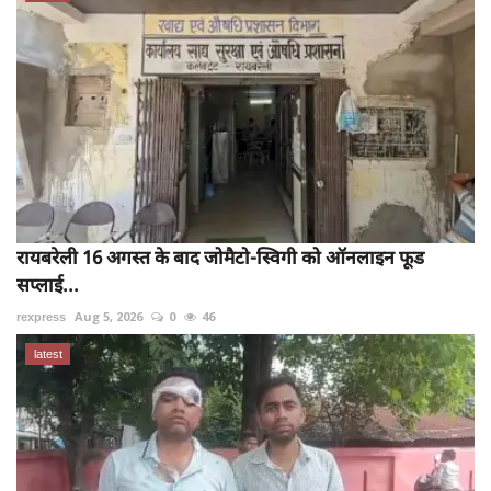
रायबरेली 16 अगस्त के बाद जोमैटो-स्विगी को ऑनलाइन फूड
सप्लाई...
rexpress
Aug 5, 2026
0
46
latest