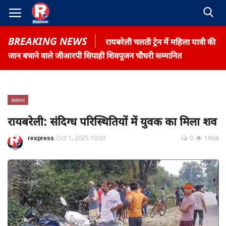
BREAKING NEWS
रायबरेली चलती ट्रेन में महिला यात्री की
जान बचाने वाले जीआरपी सिपाही शिवपूजन चौधरी सम्मानित
latest
Home
रायबरेली: संदिग्ध परिस्थितियों में युवक का मिला शव
Contact
rexpress
Oct 1, 2025 10:03
0
1664
Gallery
Terms & Conditions
रोजगार समाचार
About US
Privacy Policy