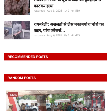
काटकर हत्या
rexpress
Aug 3, 2026
0
559
रायबरेली: असलहों से लैस नकाबपोश चोरों का
कहर, पांच ज्वेलर्स...
rexpress
Aug 4, 2026
0
485
RECOMMENDED POSTS
RANDOM POSTS
latest