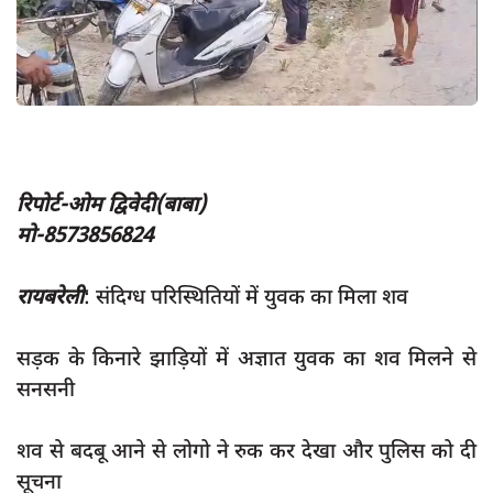
App verify
समस्या
Covid-19
अपराध
राजनीति
रिपोर्ट-ओम द्विवेदी(बाबा)
शिक्षा
मो-8573856824
स्वास्थ्य
रायबरेली
: संदिग्ध परिस्थितियों में युवक का मिला शव
साक्षात्कार
सामाजिक
सड़क के किनारे झाड़ियों में अज्ञात युवक का शव मिलने से
सनसनी
खेल
latest
शव से बदबू आने से लोगो ने रुक कर देखा और पुलिस को दी
प्रशासनिक
सूचना