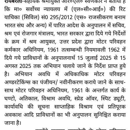
रायबरेली
-सहायक श्रमायुक्त आर०एल० स्वर्णकार ने बताया है
दुर्घटना
कि मा० सर्वोच्च न्यायलय में (एल०सी०आई०) की रिट
editors-pick
याचिका (सिविल) सं0 295/2012 (एस० राजसीकरण बनाम
other
भारत संघ और अन्य) में पारित आदेश के अनुपालन में सचिव,
श्रम एवं रोजगार मंत्रालय, भारत सरकार द्वारा दिये गये निर्देशों
Login
के क्रम में श्रम आयुक्त, उत्तर प्रदेश द्वारा मोटर परिवहन
Register
कर्मकार अधिनियम, 1961 तत्सम्बन्धी नियमावली 1962 में
दिये गये प्राविधानों के अनुपालनार्थ 15 जुलाई 2025 से 15
अगस्त 2025 तक अभियान चलाये जाने के निर्देश प्राप्त हुये
है। अभियान अवधि में अधिकाधिक मोटर परिवहन
English
अण्डरटेकिंग्स का पंजीयन/ नवीनीकरण कराये जाने के साथ-
साथ मोटर परिवहन अधिनियम, 1961 के अन्तर्गत कार्य के
घण्टो, अतिकाल, विश्राम अवधि, स्प्रेड ऑवर, स्पिट ड्यूटी,
कार्यावधि की सूचना साप्ताहिक विश्राम एवं प्रतिपूरक
अवकाश आदि प्राविधानों का भी अनुपालन सुनिश्चित कराया
जाना है।