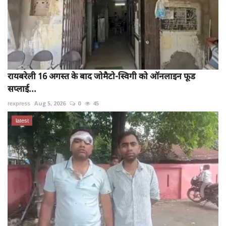
रायबरेली 16 अगस्त के बाद जोमैटो-स्विगी को ऑनलाइन फूड
सप्लाई...
rexpress
Aug 5, 2026
0
45
latest