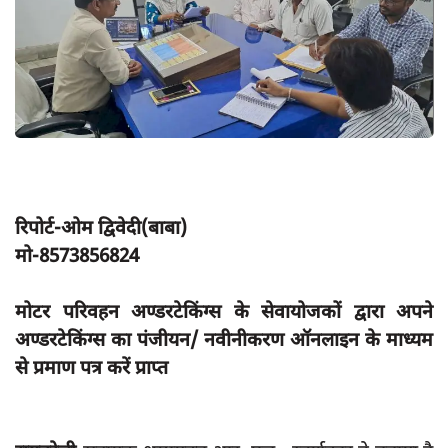
App verify
समस्या
Covid-19
अपराध
राजनीति
शिक्षा
रिपोर्ट-ओम द्विवेदी(बाबा)
स्वास्थ्य
मो-8573856824
साक्षात्कार
मोटर परिवहन अण्डरटेकिंग्स के सेवायोजकों द्वारा अपने
सामाजिक
अण्डरटेकिंग्स का पंजीयन/ नवीनीकरण ऑनलाइन के माध्यम
खेल
से प्रमाण पत्र करें प्राप्त
latest
प्रशासनिक