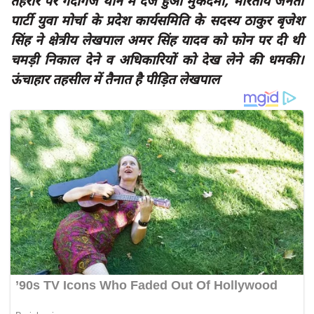
तहरीर पर गदागंज थाने में दर्ज हुआ मुकदमा, भारतीय जनता
दुर्घटना
पार्टी युवा मोर्चा के प्रदेश कार्यसमिति के सदस्य ठाकुर बृजेश
editors-pick
सिंह ने क्षेत्रीय लेखपाल अमर सिंह यादव को फोन पर दी थी
चमड़ी निकाल देने व अधिकारियों को देख लेने की धमकी।
other
ऊंचाहार तहसील में तैनात है पीड़ित लेखपाल
Login
Register
English