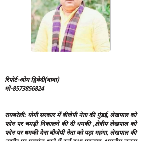
App verify
समस्या
Covid-19
अपराध
राजनीति
शिक्षा
स्वास्थ्य
रिपोर्ट-ओम द्विवेदी(बाबा)
मो-8573856824
साक्षात्कार
सामाजिक
खेल
रायबरेली: योगी सरकार में बीजेपी नेता की गुंडई, लेखपाल को
latest
फोन पर चमड़ी निकालने की दी धमकी ,क्षेत्रीय लेखपाल को
फोन पर धमकी देना बीजेपी नेता को पड़ा महंगा, लेखपाल की
प्रशासनिक