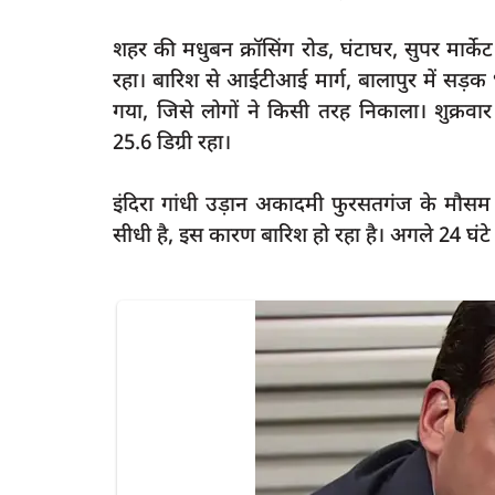
शहर की मधुबन क्रॉसिंग रोड, घंटाघर, सुपर मार्क
रहा। बारिश से आईटीआई मार्ग, बालापुर में सड़क 
गया, जिसे लोगों ने किसी तरह निकाला। शुक्र
latest
25.6 डिग्री रहा।
इंदिरा गांधी उड़ान अकादमी फुरसतगंज के मौसम वि
सीधी है, इस कारण बारिश हो रहा है। अगले 24 घंटे 
भाजपा नेता नरेश अग्रवाल ने अल्पसंख्यकों स
ें घुसकर की मारपीट,
BJP को...
rexpress
Apr 23, 2023
0
55
5