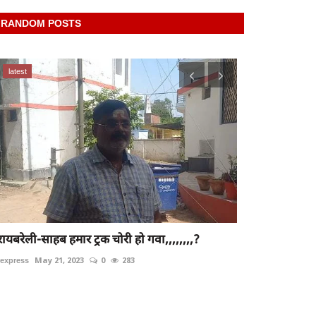
RANDOM POSTS
latest
latest
Raibareli-P
आतंक
रायबरेली-साहब हमार ट्रक चोरी हो गवा,,,,,,,,?
rexpress
Feb 5, 
rexpress
May 21, 2023
0
283