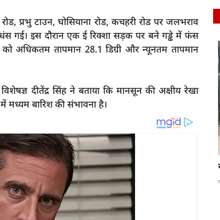
ेट रोड, प्रभु टाउन, घोसियाना रोड, कचहरी रोड पर जलभराव
धंस गई। इस दौरान एक ई रिक्शा सड़क पर बने गड्ढे में फंस
वार को अधिकतम तापमान 28.1 डिग्री और न्यूनतम तापमान
latest
शेषज्ञ दीतेंद्र सिंह ने बताया कि मानसून की अक्षीय रेखा
में मध्यम बारिश की संभावना है।
े कहा-
Raibareli-बिरला ने किया जिला क्षयरोग केंद्र पर आम
जनमानस...
rexpress
Jun 24, 2024
0
227