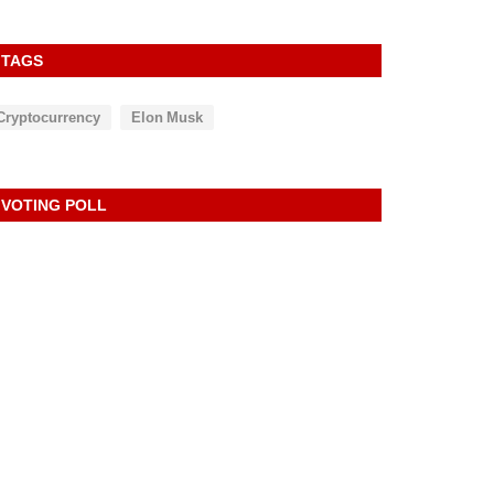
TAGS
Cryptocurrency
Elon Musk
VOTING POLL