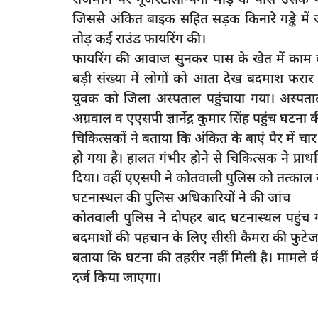
जिससे अंकित बाइक सहित सड़क किनारे गड्ढे में
तोड़ कई राउंड फायरिंग की।
फायरिंग की आवाज सुनकर पास के खेत में काम कर
latest
बड़ी संख्या में लोगों को आता देख बदमाश फरा
युवक को जिला अस्पताल पहुंचाया गया। अस्पताल
अग्रवाल व एएसपी ज्ञानेंद्र कुमार सिंह पहुंच घटना
चिकित्सकाें ने बताया कि अंकित के बाएं पैर में चा
हो गया है। हालत गंभीर होने से चिकित्सक ने प
दिया। वहीं एएसपी ने कोतवाली पुलिस को तत्काल न
घटनास्थल की पुलिस अधिकारियों ने की जांच
कोतवाली पुलिस ने दोपहर बाद घटनास्थल पहुंच 
े वाले युवक ने एसडीएम
रायबरेली-प्रा.वि.फरीदगढ मे ग्राम प्रधान एवं
बदमाशों की पहचान के लिए सीसी कैमरा की फुटेज ख
सहयोग...
बताया कि घटना की तहरीर नहीं मिली है। मामले 
2
rexpress
Dec 27, 2024
0
80
दर्ज किया जाएगा।