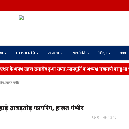
्या
COVID-19
अपराध
राजनीति
शिक्षा
िएशन के शपथ ग्रहण समारोह हुआ संपन्न,न्यायमूर्ति व अध्यक्ष महामंत्री का हुआ
रिंग, हालत गंभीर
हाड़े ताबड़तोड़ फायरिंग, हालत गंभीर
0
1370