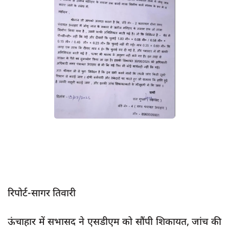
App verify
समस्या
Covid-19
अपराध
राजनीति
शिक्षा
स्वास्थ्य
साक्षात्कार
सामाजिक
खेल
रिपोर्ट-सागर तिवारी
latest
प्रशासनिक
ऊंचाहार में सभासद ने एसडीएम को सौंपी शिकायत, जांच की