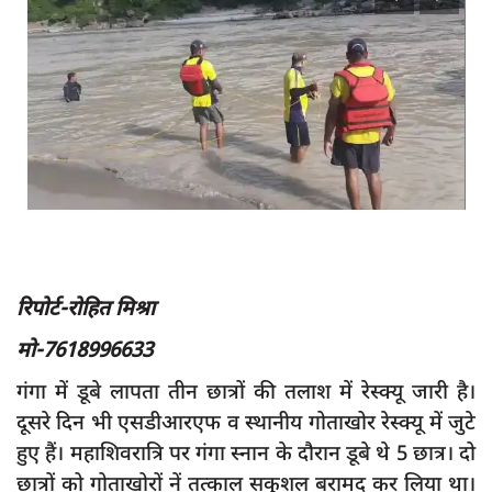
App verify
समस्या
Covid-19
अपराध
राजनीति
शिक्षा
स्वास्थ्य
रिपोर्ट-रोहित मिश्रा
साक्षात्कार
मो-7618996633
सामाजिक
खेल
गंगा में डूबे लापता तीन छात्रों की तलाश में रेस्क्यू जारी है।
दूसरे दिन भी एसडीआरएफ व स्थानीय गोताखोर रेस्क्यू में जुटे
latest
हुए हैं। महाशिवरात्रि पर गंगा स्नान के दौरान डूबे थे 5 छात्र। दो
प्रशासनिक
छात्रों को गोताखोरों नें तत्काल सकुशल बरामद कर लिया था।