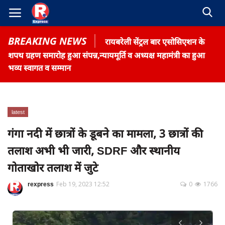
BREAKING NEWS
रायबरेली सेंट्रल बार एसोसिएशन के
शपथ ग्रहण समारोह हुआ संपन्न,न्यायमूर्ति व अध्यक्ष महामंत्री का हुआ
भव्य स्वागत व सम्मान
Home
latest
Contact
गंगा नदी में छात्रों के डूबने का मामला, 3 छात्रों की
तलाश अभी भी जारी, SDRF और स्थानीय
Gallery
गोताखोर तलाश में जुटे
Terms & Conditions
रोजगार समाचार
rexpress
Feb 19, 2023 12:52
0
1766
About US
Privacy Policy