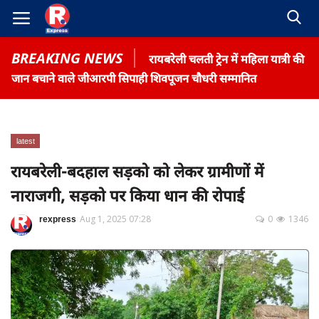
BREAKING NEWS
रायबरेली चलती ट्रेन में महिला यात्री की
जान बचाने वाले जीआरपी सिपाही शिवपूजन चौधरी सम्मानित
latest
Home
रायबरेली-बदहाल सड़को को लेकर ग्रामीणों में
Contact
नाराजगी, सड़को पर किया धान की रोपाई
Gallery
rexpress
Aug 1, 2025 07:28
0
1346
Terms & Conditions
रोजगार समाचार
About US
Privacy Policy