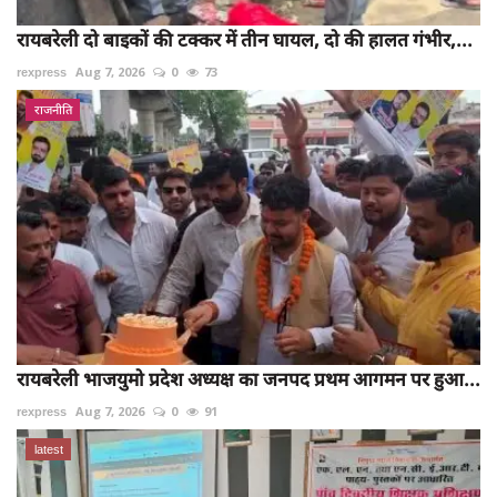
रायबरेली दो बाइकों की टक्कर में तीन घायल, दो की हालत गंभीर,...
rexpress
Aug 7, 2026
0
73
राजनीति
रायबरेली भाजयुमो प्रदेश अध्यक्ष का जनपद प्रथम आगमन पर हुआ...
rexpress
Aug 7, 2026
0
91
latest