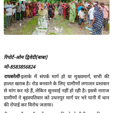
App verify
समस्या
Covid-19
अपराध
राजनीति
शिक्षा
रिपोर्ट-ओम द्विवेदी(बाबा)
स्वास्थ्य
मो-8583856824
साक्षात्कार
रायबरेली
-इलाके में संपर्क मार्ग हो या मुख्यमार्ग, सभी की
सामाजिक
हालत खराब है। रोड बनवाने के लिए ग्रामीणों लगातार प्रशासन
खेल
से मांग कर रहे हैं, लेकिन सुनवाई नहीं हो रही है। इससे नाराज
ग्रामीणों ने बृहस्पतिवार को उधनपुर मार्ग पर भरे पानी में धान
latest
की रोपाई कर विरोध जताया।
प्रशासनिक