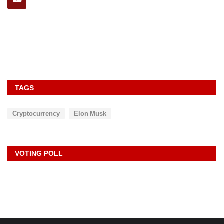
rexpress
Oct 14, 2023
0
87
TAGS
Cryptocurrency
Elon Musk
VOTING POLL