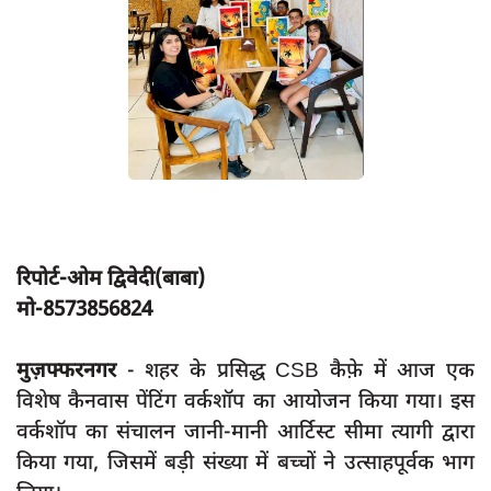
App verify
समस्या
Covid-19
अपराध
राजनीति
शिक्षा
स्वास्थ्य
रिपोर्ट-ओम द्विवेदी(बाबा)
मो-8573856824
साक्षात्कार
सामाजिक
मुज़फ्फरनगर
- शहर के प्रसिद्ध CSB कैफ़े में आज एक
खेल
विशेष कैनवास पेंटिंग वर्कशॉप का आयोजन किया गया। इस
latest
वर्कशॉप का संचालन जानी-मानी आर्टिस्ट सीमा त्यागी द्वारा
किया गया, जिसमें बड़ी संख्या में बच्चों ने उत्साहपूर्वक भाग
प्रशासनिक