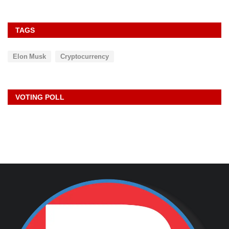
TAGS
Elon Musk
Cryptocurrency
VOTING POLL