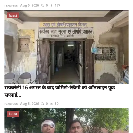
rexpress
Aug 5, 2026
0
177
latest
रायबरेली 16 अगस्त के बाद जोमैटो-स्विगी को ऑनलाइन फूड
सप्लाई...
rexpress
Aug 5, 2026
0
50
latest