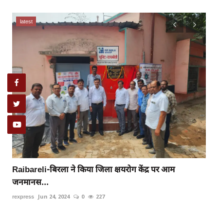
latest
रायबरेली-साहब हमार ट्रक चोरी हो गवा,,,,,,,,?
rexpress
May 21, 2023
0
283