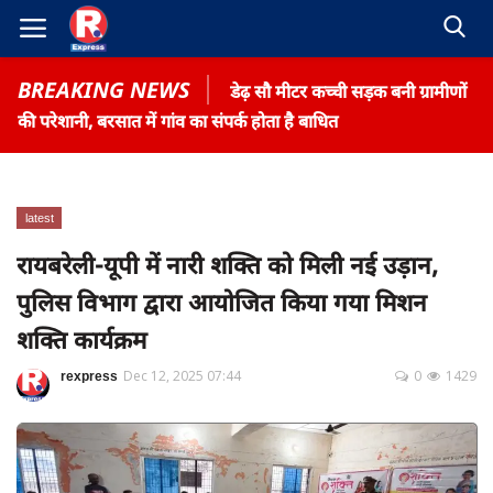
BREAKING NEWS
डेढ़ सौ मीटर कच्ची सड़क बनी ग्रामीणों
की परेशानी, बरसात में गांव का संपर्क होता है बाधित
latest
Home
रायबरेली-यूपी में नारी शक्ति को मिली नई उड़ान,
Contact
पुलिस विभाग द्वारा आयोजित किया गया मिशन
Gallery
शक्ति कार्यक्रम
Terms & Conditions
rexpress
Dec 12, 2025 07:44
0
1429
रोजगार समाचार
About US
Privacy Policy