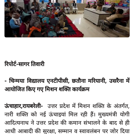
App verify
समस्या
Covid-19
अपराध
राजनीति
शिक्षा
रिपोर्ट-सागर तिवारी
स्वास्थ्य
- चिन्मया विद्यालय एनटीपीसी, छतौना मरियानी, उसरैना में
साक्षात्कार
आयोजित किए गए मिशन शक्ति कार्यक्रम
सामाजिक
ऊंचाहार,रायबरेली-
उत्तर प्रदेश में मिशन शक्ति के अंतर्गत,
खेल
नारी शक्ति को नई ऊंचाइयां मिल रही हैं। मुख्यमंत्री योगी
latest
आदित्यनाथ ने उत्तर प्रदेश की कमान संभालने के बाद से ही
प्रशासनिक
आधी आबादी की सुरक्षा, सम्मान व स्वावलंबन पर जोर दिया