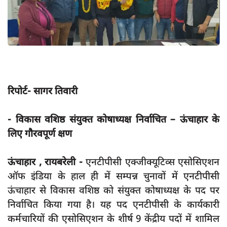
App verify
समस्या
Covid-19
अपराध
राजनीति
रिपोर्ट- सागर तिवारी
शिक्षा
- विकास वशिष्ठ संयुक्त कोषाध्यक्ष निर्वाचित – ऊंचाहार के
स्वास्थ्य
लिए गौरवपूर्ण क्षण
साक्षात्कार
सामाजिक
ऊंचाहार , रायबरेली -
एनटीपीसी एक्जीक्यूटिव्स एसोसिएशन
ऑफ इंडिया के हाल ही में सम्पन्न चुनावों में एनटीपीसी
खेल
ऊंचाहार से विकास वशिष्ठ को संयुक्त कोषाध्यक्ष के पद पर
latest
निर्वाचित किया गया है। यह पद एनटीपीसी के कार्यकारी
प्रशासनिक
कर्मचारियों की एसोसिएशन के शीर्ष 9 केंद्रीय पदों में शामिल