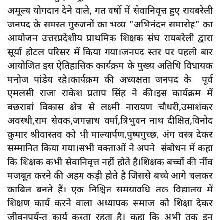
दुर्घटना
अमूल्य योगदान देने वाले, गत वर्षों में सेवानिवृत्त हुए रायबरेली
जनपद के समस्त गुरुजनों का भव्य "अभिनंदन समारोह" का
editors-pick
आयोजन उत्तरप्रदेशीय प्राथमिक शिक्षक संघ रायबरेली द्वारा
other
सूर्या होटल परिसर में किया गया।जनपद स्तर पर पहली बार
Login
आयोजित इस ऐतिहासिक कार्यक्रम के मुख्य अतिथि विधायक
Register
मनोज पांडेय रहे।कार्यक्रम की अध्यक्षता जनपद के पूर्व
एमलसी राजा राकेश प्रताप सिंह ने की।इस कार्यक्रम में
बछरावां विकास क्षेत्र से लक्ष्मी नारायण चौधरी,उमाशंकर
अवस्थी,राम सेवक,जगन्नाथ वर्मा,त्रिभुवन नाथ दीक्षित,विनोद
English
कुमार श्रीवास्तव को भी माल्यार्पण,पुष्पगुच्छ, अंग वस्त्र देकर
सम्मानित किया गया।सभी वक्ताओं ने अपने संबोधन में कहा
कि शिक्षक कभी सेवानिवृत्त नहीं होते है।शिक्षक बच्चों की नींव
मजबूत करने की अहम कड़ी होते है जिससे बच्चे आगे चलकर
काबिल बनते हैं। एक निश्चित समयावधि तक विद्यालय में
शिक्षण कार्य करने वाला अध्यापक समाज को शिक्षा देकर
जीवनपर्यन्त कार्य करता रहता है। कहा कि अभी तक इन