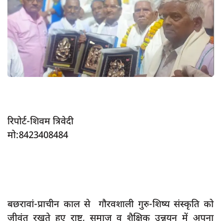
App verify
समस्या
Covid-19
अपराध
राजनीति
शिक्षा
रिपोर्ट-शिवम त्रिवेदी
स्वास्थ्य
मो:8423408484
साक्षात्कार
सामाजिक
खेल
latest
बछरावां-प्राचीन काल से गौरवशाली गुरु-शिष्य संस्कृति को
प्रशासनिक
जीवंत रखते हुए राष्ट्र, समाज व शैक्षिक उन्नयन में अपना