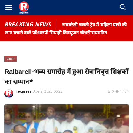
BREAKING NEWS
रायबरेली चलती ट्रेन में महिला यात्री की
जान बचाने वाले जीआरपी सिपाही शिवपूजन चौधरी सम्मानित
latest
Home
Raibareli-भव्य समारोह में हुआ सेवानिवृत्त शिक्षकों
Contact
का सम्मान*
Gallery
rexpress
Apr 9, 2023 06:25
0
1464
Terms & Conditions
रोजगार समाचार
About US
Privacy Policy