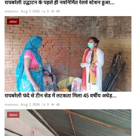
रायबरेली उद्घाटन के पहले ही नवनिर्मित रेलवे स्टेशन हुआ...
rexpress
Aug 7, 2026
0
49
other
रायबरेली फंदे से टीन सेड में लटकता मिला 45 वर्षीय अधेड़...
rexpress
Aug 7, 2026
0
46
latest