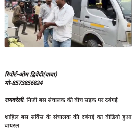
App verify
समस्या
Covid-19
अपराध
राजनीति
शिक्षा
रिपोर्ट-ओम द्विवेदी(बाबा)
स्वास्थ्य
मो-8573856824
साक्षात्कार
सामाजिक
रायबरेली
: निजी बस संचालक की बीच सड़क पर दबंगई
खेल
शाहिल बस सर्विस के संचालक की दबंगई का वीडियो हुआ
latest
वायरल
प्रशासनिक