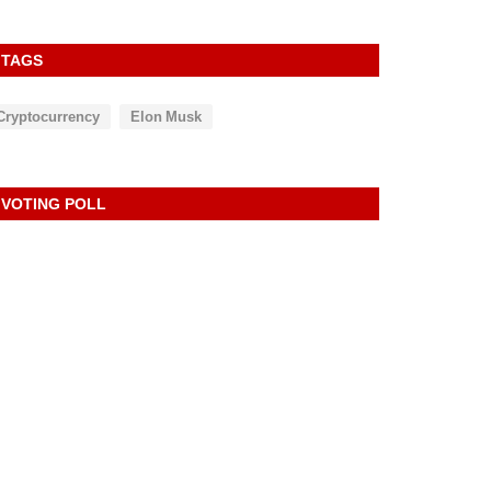
TAGS
Cryptocurrency
Elon Musk
VOTING POLL