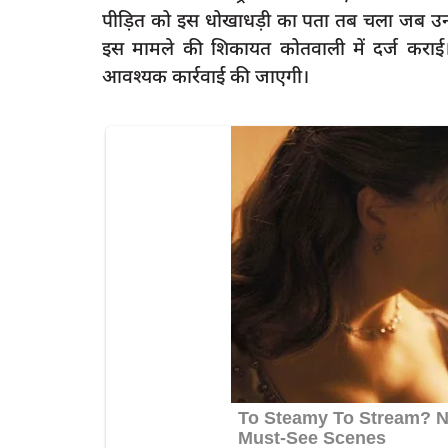
पीड़ित को इस धोखाधड़ी का पता तब चला जब उन्होंन
इस मामले की शिकायत कोतवाली में दर्ज करा
आवश्यक कार्रवाई की जाएगी।
latest
भाजपा नेता नरेश अग्रवाल ने अल्पसंख्यकों स
ें घुसकर की मारपीट,
BJP को...
rexpress
Apr 23, 2023
0
55
5