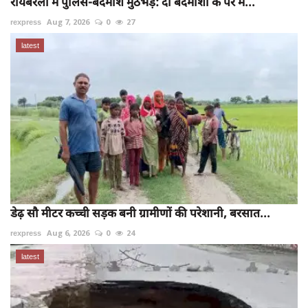
रायबरेली में पुलिस-बदमाश मुठभेड़: दो बदमाशों के पैर में...
rexpress
Aug 7, 2026
0
27
latest
डेढ़ सौ मीटर कच्ची सड़क बनी ग्रामीणों की परेशानी, बरसात...
rexpress
Aug 6, 2026
0
24
latest