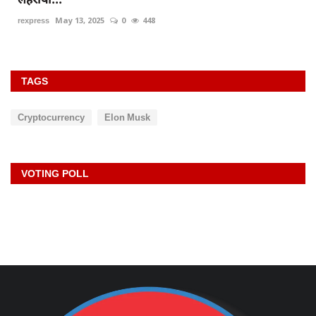
rexpress
May 13, 2025
0
448
TAGS
Cryptocurrency
Elon Musk
VOTING POLL