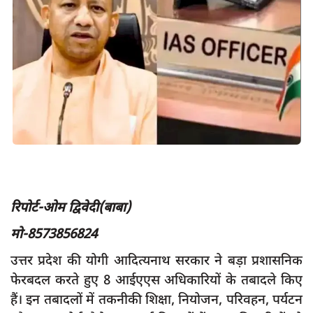
App verify
समस्या
Covid-19
अपराध
राजनीति
शिक्षा
स्वास्थ्य
साक्षात्कार
रिपोर्ट-ओम द्विवेदी(बाबा)
सामाजिक
मो-8573856824
खेल
उत्तर प्रदेश की योगी आदित्यनाथ सरकार ने बड़ा प्रशासनिक
latest
फेरबदल करते हुए 8 आईएएस अधिकारियों के तबादले किए
प्रशासनिक
हैं। इन तबादलों में तकनीकी शिक्षा, नियोजन, परिवहन, पर्यटन