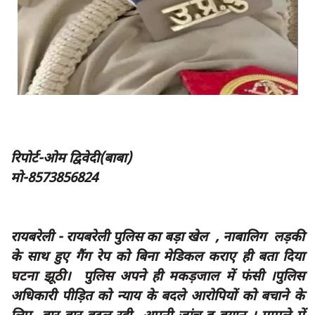
App verify
समस्या
Covid-19
अपराध
राजनीति
शिक्षा
रिपोर्ट-ओम द्विवेदी(बाबा)
स्वास्थ्य
मो-8573856824
साक्षात्कार
सामाजिक
रायबरेली - रायबरेली पुलिस का बड़ा खेल , नाबालिग लड़की
खेल
के साथ हुए गैंग रेप को बिना मेडिकल कराए ही बता दिया
latest
घटना झूठी। पुलिस अपने ही मकड़जाल में फंसी ।पुलिस
अधिकारी पीड़ित को न्याय के बदले आरोपियों को बचाने के
प्रशासनिक
लिए बार बार बदल रही अपनी जांच व बयान । मामले में