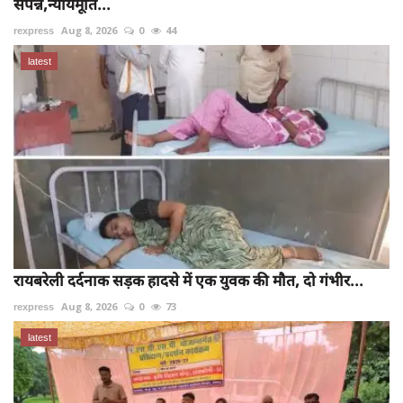
संपन्न,न्यायमूर्ति...
rexpress
Aug 8, 2026
0
44
latest
रायबरेली दर्दनाक सड़क हादसे में एक युवक की मौत, दो गंभीर...
rexpress
Aug 8, 2026
0
73
latest