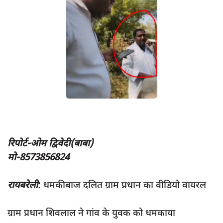
App verify
समस्या
Covid-19
अपराध
राजनीति
शिक्षा
स्वास्थ्य
साक्षात्कार
रिपोर्ट-ओम द्विवेदी(बाबा)
मो-8573856824
सामाजिक
खेल
रायबरेली
: धमकीबाज दलित ग्राम प्रधान का वीडियो वायरल
latest
प्रशासनिक
ग्राम प्रधान शिवलाल ने गांव के युवक को धमकाया