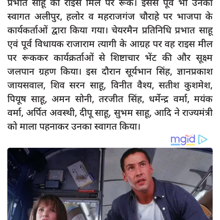
प्रभात साहू की राइस मिल पर रूके। इससे पूर्व भी उनका
दुर्घटना
स्वागत अलीपुर, हलोर व महराजगंज चौराहे पर भाजपा के
editors-pick
कार्यकर्ताओं द्वारा किया गया। चेयरमैन प्रतिनिधि प्रभात साहू
other
एवं पूर्व विधायक राजाराम त्यागी के आग्रह पर वह राइस मील
पर रूककर कार्यक्रर्ताओं से शिष्टाचार भेंट की और सूक्ष्म
Login
जलपान ग्रहण किया। इस दौरान सूर्यभान सिंह, ज्ञानप्रकाश
Register
जायसवाल, शिव सरन साहू, विनीत वैश्य, सतीश कुशमेश,
पियूष साहू, अमन सोनी, तरजीत सिंह, धर्मेन्द्र वर्मा, मयंक
वर्मा, अर्पित अवस्थी, दीपू साहू, सुभम साहू, आदि ने राज्यमंत्री
को माला पहनाकर उनका स्वागत किया।
English