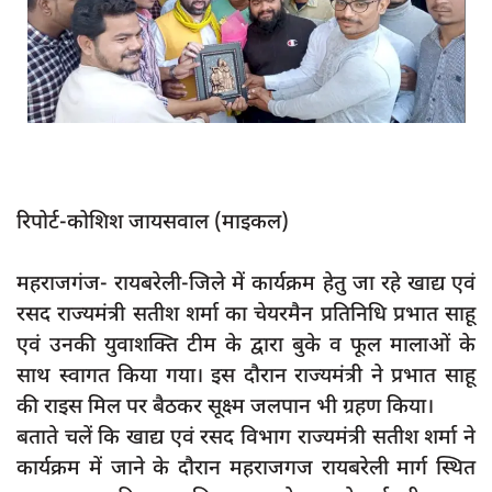
App verify
समस्या
Covid-19
अपराध
राजनीति
रिपोर्ट-कोशिश जायसवाल (माइकल)
शिक्षा
स्वास्थ्य
महराजगंज- रायबरेली-जिले में कार्यक्रम हेतु जा रहे खाद्य एवं
साक्षात्कार
रसद राज्यमंत्री सतीश शर्मा का चेयरमैन प्रतिनिधि प्रभात साहू
एवं उनकी युवाशक्ति टीम के द्वारा बुके व फूल मालाओं के
सामाजिक
साथ स्वागत किया गया। इस दौरान राज्यमंत्री ने प्रभात साहू
खेल
की राइस मिल पर बैठकर सूक्ष्म जलपान भी ग्रहण किया।
latest
बताते चलें कि खाद्य एवं रसद विभाग राज्यमंत्री सतीश शर्मा ने
कार्यक्रम में जाने के दौरान महराजगज रायबरेली मार्ग स्थित
प्रशासनिक