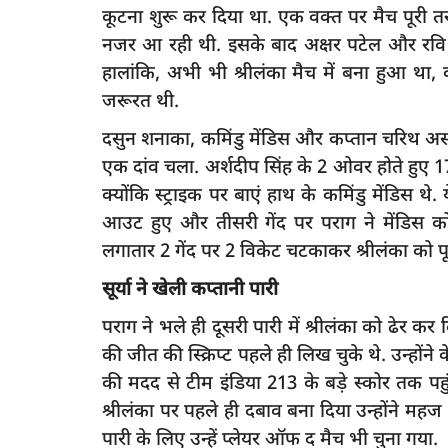
कूटना शुरू कर दिया था. एक वक्त पर मैच पूरी त
नजर आ रही थी. इसके बाद अक्षर पटेल और रवि 
हालांकि, अभी भी श्रीलंका मैच में बना हुआ था, 
जरूरत थी.
latest
दसुन शनाका, कमिंडु मेंडिस और कप्तान चरिथ असलंक
एक दांव चला. अर्शदीप सिंह के 2 ओवर होते हुए 
क्योंकि स्ट्राइक पर बाएं हाथ के कमिंडु मेंडिस 
आउट हुए और तीसरी गेंद पर पराग ने मेंडिस क
लगातार 2 गेंद पर 2 विकेट चटकाकर श्रीलंका को पू
सूर्या ने खेली कप्तानी पारी
 में शॉर्ट सर्किटः आगे
व्यस्कों को ही नहीं छोटे बच्चों को भी होती है 
पराग ने भले ही दूसरी पारी में श्रीलंका को ढेर क
डिसऑर्डर...
की जीत की स्क्रिप्ट पहले ही लिख चुके थे. उन्होंने 
4
rexpress
Oct 26, 2022
0
341
की मदद से टीम इंडिया 213 के बड़े स्कोर तक पहुं
श्रीलंका पर पहले ही दबाव बना दिया उन्होंने महज
पारी के लिए उन्हें प्लेयर ऑफ द मैच भी चुना गया.