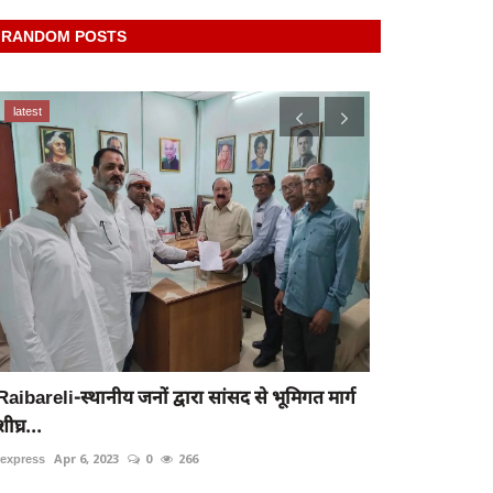
RANDOM POSTS
latest
latest
रायबरेली-मालव
प्याऊ
Raibareli-स्थानीय जनों द्वारा सांसद से भूमिगत मार्ग
rexpress
May 22
शीघ्र...
rexpress
Apr 6, 2023
0
266