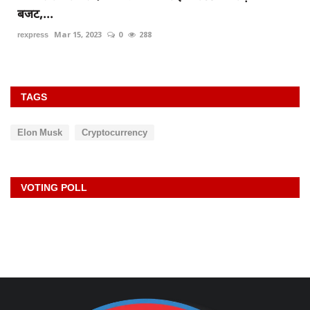
न
rexpress
May 24, 2024
0
333
TAGS
Elon Musk
Cryptocurrency
VOTING POLL