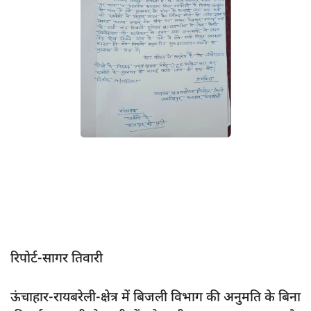
App verify
समस्या
Covid-19
अपराध
राजनीति
शिक्षा
स्वास्थ्य
साक्षात्कार
सामाजिक
खेल
रिपोर्ट-सागर तिवारी
latest
प्रशासनिक
ऊंचाहार-रायबरेली-क्षेत्र में बिजली विभाग की अनुमति के बिना