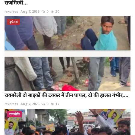
राजमिस्त्री...
rexpress
Aug 7, 2026
0
30
दुर्घटना
रायबरेली दो बाइकों की टक्कर में तीन घायल, दो की हालत गंभीर,...
rexpress
Aug 7, 2026
0
17
राजनीति