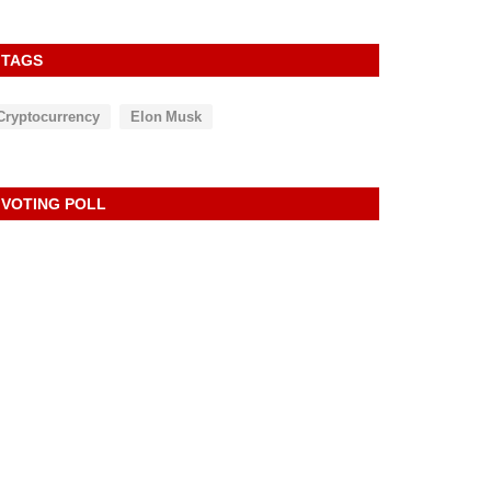
TAGS
Cryptocurrency
Elon Musk
VOTING POLL