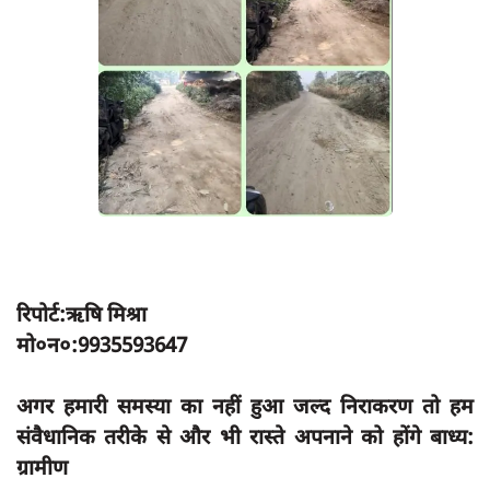
App verify
समस्या
Covid-19
अपराध
राजनीति
शिक्षा
स्वास्थ्य
साक्षात्कार
रिपोर्ट:ऋषि मिश्रा
मो०न०:9935593647
सामाजिक
खेल
अगर हमारी समस्या का नहीं हुआ जल्द निराकरण तो हम
latest
संवैधानिक तरीके से और भी रास्ते अपनाने को होंगे बाध्य:
प्रशासनिक
ग्रामीण