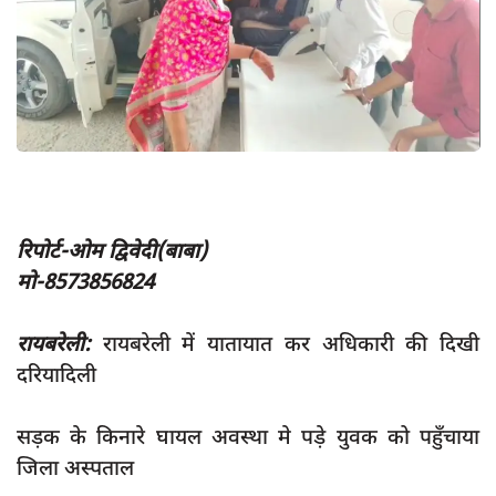
App verify
समस्या
Covid-19
अपराध
राजनीति
शिक्षा
रिपोर्ट-ओम द्विवेदी(बाबा)
स्वास्थ्य
मो-8573856824
साक्षात्कार
रायबरेली:
रायबरेली में यातायात कर अधिकारी की दिखी
सामाजिक
दरियादिली
खेल
latest
सड़क के किनारे घायल अवस्था मे पड़े युवक को पहुँचाया
जिला अस्पताल
प्रशासनिक