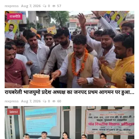
rexpress
Aug 7, 2026
0
57
राजनीति
रायबरेली भाजयुमो प्रदेश अध्यक्ष का जनपद प्रथम आगमन पर हुआ...
rexpress
Aug 7, 2026
0
60
latest