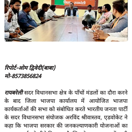
App verify
समस्या
Covid-19
अपराध
राजनीति
शिक्षा
रिपोर्ट-ओम द्विवेदी(बाबा)
स्वास्थ्य
मो-8573856824
साक्षात्कार
रायबरेली
सदर विधानसभा क्षेत्र के पाँचों मंडलों का दौरा करने
सामाजिक
के बाद जिला भाजपा कार्यालय में आयोजित भाजपा
खेल
कार्यकर्ताओं की सभा को संबोधित करते भारतीय जनता पार्टी
latest
के सदर विधानसभा संयोजक अरविंद श्रीवास्तव, एडवोकेट ने
कहा कि भाजपा सरकार की जनकल्याणकारी योजनाओं का
प्रशासनिक