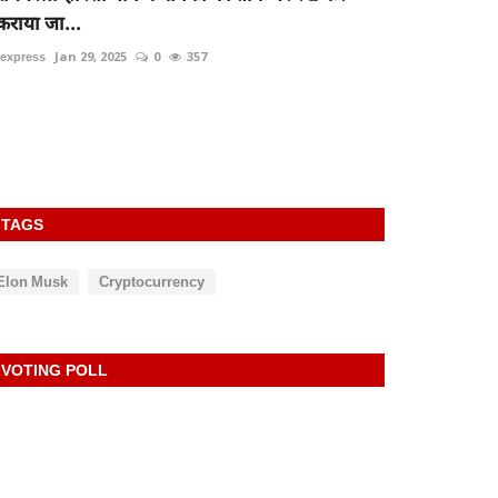
कराया जा...
rexpress
Jan 29, 2025
0
357
TAGS
Elon Musk
Cryptocurrency
VOTING POLL