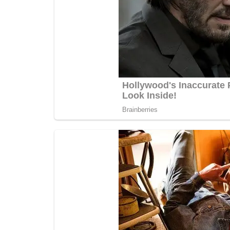
रायबरेली-गांव के ही आधा दर्जन दंबगों ने घर 
जमकर...
rexpress
Oct 20, 2025
0
550