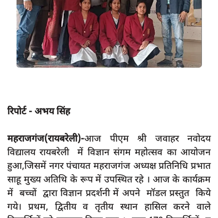
App verify
समस्या
Covid-19
अपराध
राजनीति
शिक्षा
रिपोर्ट - अभय सिंह
स्वास्थ्य
साक्षात्कार
महराजगंज(रायबरेली)-
आज पीएम श्री जवाहर नवोदय
विद्यालय रायबरेली में विज्ञान संगम महोत्सव का आयोजन
सामाजिक
हुआ,जिसमें नगर पंचायत महराजगंज अध्यक्ष प्रतिनिधि प्रभात
खेल
साहू मुख्य अतिथि के रूप में उपस्थित रहे । आज के कार्यक्रम
latest
में बच्चों द्वारा विज्ञान प्रदर्शनी में अपने मॉडल प्रस्तुत किये
गये। प्रथम, द्वितीय व तृतीय स्थान हासिल करने वाले
प्रशासनिक