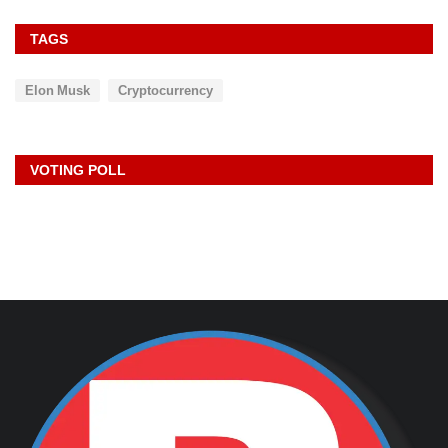
रायबरेली- अनियंत्रित हो कर पेड़ से टकराई बाइक युवक की
हालत...
rexpress
Dec 22, 2025
0
228
TAGS
Elon Musk
Cryptocurrency
VOTING POLL