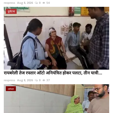
rexpress
Aug 8, 2026
0
54
दुर्घटना
रायबरेली तेज रफ्तार ऑटो अनियंत्रित होकर पलटा, तीन यात्री...
rexpress
Aug 8, 2026
0
37
other