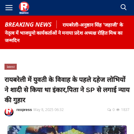
BREAKING NEWS
रायबरेली-अनुष्ठान सिंह 'जहाजी' के
नेतृत्व में भाजयुमो कार्यकर्ताओं ने मनाया प्रदेश अध्यक्ष रोहित मिश्र का
जन्मदिन
Home
latest
Contact
रायबरेली में युवती के विवाह के पहले दहेज लोभियों
ने शादी से किया था इंकार,पिता ने SP से लगाई न्याय
Gallery
की गुहार
Terms & Conditions
रोजगार समाचार
rexpress
May 8, 2025 06:32
0
1837
About US
Privacy Policy