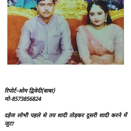
App verify
समस्या
Covid-19
अपराध
राजनीति
शिक्षा
स्वास्थ्य
साक्षात्कार
रिपोर्ट-ओम द्विवेदी(बाबा)
सामाजिक
मो-8573856824
खेल
latest
दहेज लोभी पहले से तय शादी तोड़कर दूसरी शादी करने में
जुटा
प्रशासनिक