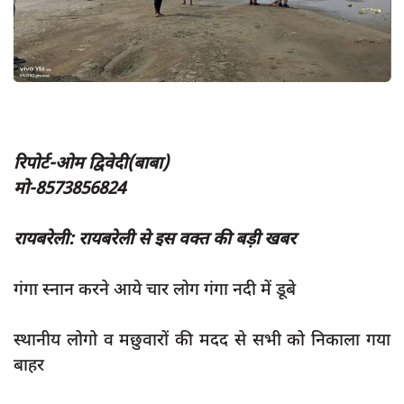
App verify
समस्या
Covid-19
अपराध
राजनीति
रिपोर्ट-ओम द्विवेदी(बाबा)
मो-8573856824
शिक्षा
स्वास्थ्य
रायबरेली: रायबरेली से इस वक्त की बड़ी खबर
साक्षात्कार
सामाजिक
गंगा स्नान करने आये चार लोग गंगा नदी में डूबे
खेल
स्थानीय लोगो व मछुवारों की मदद से सभी को निकाला गया
latest
बाहर
प्रशासनिक