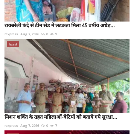
रायबरेली फंदे से टीन सेड में लटकता मिला 45 वर्षीय अधेड़...
rexpress
Aug 7, 2026
0
9
latest
मिशन शक्ति के तहत महिलाओं-बेटियों को बताये गये सुरक्षा...
rexpress
Aug 7, 2026
0
7