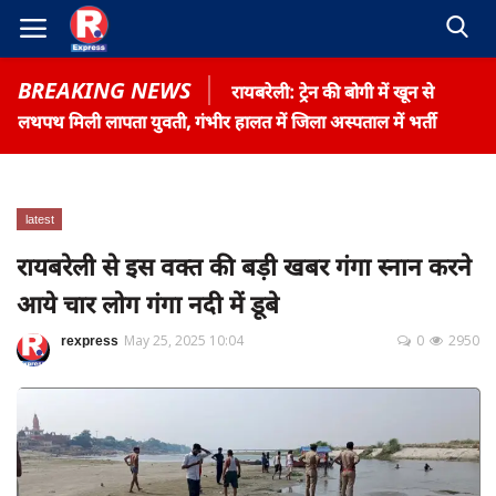
BREAKING NEWS
रायबरेली: ट्रेन की बोगी में खून से
लथपथ मिली लापता युवती, गंभीर हालत में जिला अस्पताल में भर्ती
latest
Home
रायबरेली से इस वक्त की बड़ी खबर गंगा स्नान करने
Contact
आये चार लोग गंगा नदी में डूबे
Gallery
rexpress
May 25, 2025 10:04
0
2950
Terms & Conditions
रोजगार समाचार
About US
Privacy Policy